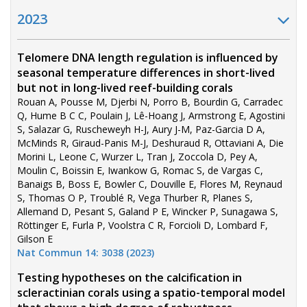
2023
Telomere DNA length regulation is influenced by
seasonal temperature differences in short-lived
but not in long-lived reef-building corals
Rouan A, Pousse M, Djerbi N, Porro B, Bourdin G, Carradec
Q, Hume B C C, Poulain J, Lê-Hoang J, Armstrong E, Agostini
S, Salazar G, Ruscheweyh H-J, Aury J-M, Paz-Garcia D A,
McMinds R, Giraud-Panis M-J, Deshuraud R, Ottaviani A, Die
Morini L, Leone C, Wurzer L, Tran J, Zoccola D, Pey A,
Moulin C, Boissin E, Iwankow G, Romac S, de Vargas C,
Banaigs B, Boss E, Bowler C, Douville E, Flores M, Reynaud
S, Thomas O P, Troublé R, Vega Thurber R, Planes S,
Allemand D, Pesant S, Galand P E, Wincker P, Sunagawa S,
Röttinger E, Furla P, Voolstra C R, Forcioli D, Lombard F,
Gilson E
Nat Commun 14: 3038 (2023)
Testing hypotheses on the calcification in
scleractinian corals using a spatio-temporal model