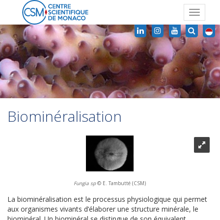
Toggle
navigat
Biominéralisation
Fungia sp
© E. Tambutté (CSM)
La biominéralisation est le processus physiologique qui permet
aux organismes vivants d’élaborer une structure minérale, le
biominéral. Un biominéral se distingue de son équivalent