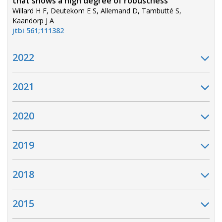
that shows a high degree of robustness
Willard H F, Deutekom E S, Allemand D, Tambutté S,
Kaandorp J A
jtbi 561;111382
2022
2021
2020
2019
2018
2015