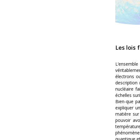
Les lois
L’ensemble
véritableme
électrons o
description
nucléaire f
échelles su
Bien-que pa
expliquer u
matière sur 
pouvoir avo
température
phénomènes 
quantique et