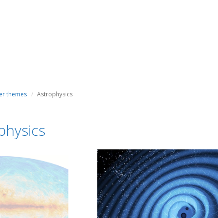
er themes
Astrophysics
physics