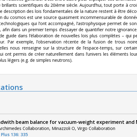
de brillants scientifiques du 20ième siècle. Aujourd’hui, tout porte à 
e description des lois fondamentales de la nature restent à être déco
on du cosmos est une source quasiment incommensurable de données su
 technologiques qui l’ont accompagné, l’astrophysique permet de so
e, afin dans un premier temps d’essayer de quantifier notre ignoranc
 de guide dans l’élaboration de nouvelles lois plus complètes – qui
ur. Par exemple, l’observation récente de la fusion de trous noir
nelles nous renseigne sur la structure de l’espace-temps, sur certa
i ont permis de créer naturellement dans l’univers les éléments lourd
lus légers (e.g. de simples neutrons).
cations
dwith beam balance for vacuum-weight experiment and 
 Archimedes Collaboration, Minazzoli O, Virgo Collaboration
 Plus 136: 335