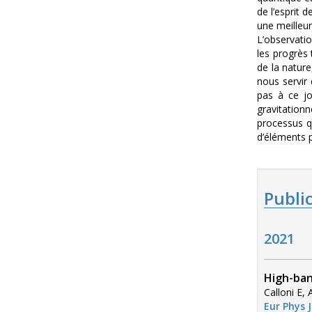
de l’esprit 
une meilleur
L’observati
les progrès
de la natur
nous servir
pas à ce jo
gravitation
processus qu
d’éléments p
Publi
2021
High-ban
Calloni E,
Eur Phys J