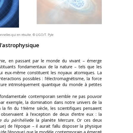
tionnelles qui en résulte. © LIGO/T. Pyle
l’astrophysique
imie, en passant par le monde du vivant – émerge
nstituants fondamentaux de la nature – tels que les
qui eux-même constituent les noyaux atomiques. La
teractions possibles : l’électromagnétisme, la force
a nature intrinsèquement quantique du monde à petites
e fondamentale contemporain semble ne pas pouvoir
ar exemple, la domination dans notre univers de la
à la fin du 19ième siècle, les scientifiques pensaient
observaient à l’exception de deux d’entre eux : la
e du périhélie
de la planète Mercure. Or ces deux
 de l’époque – il aurait fallu disposer la physique
ies (de l’époque) que le modèle contemporain a émergé