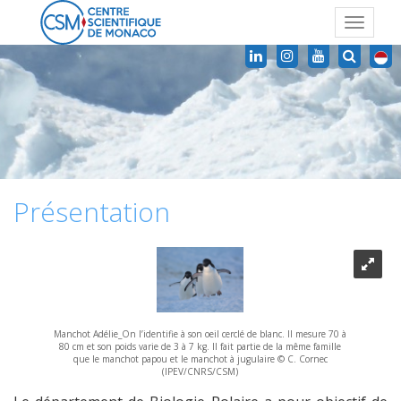
Toggle
navigat
Présentation
Manchot Adélie_On l’identifie à son oeil cerclé de blanc. Il mesure 70 à
80 cm et son poids varie de 3 à 7 kg. Il fait partie de la même famille
que le manchot papou et le manchot à jugulaire © C. Cornec
(IPEV/CNRS/CSM)