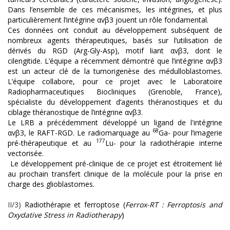
Dans l’ensemble de ces mécanismes, les intégrines, et plus
particulièrement l’intégrine αvβ3 jouent un rôle fondamental.
Ces données ont conduit au développement subséquent de
nombreux agents thérapeutiques, basés sur l’utilisation de
dérivés du RGD (Arg-Gly-Asp), motif liant αvβ3, dont le
cilengitide. L’équipe a récemment démontré que l’intégrine αvβ3
est un acteur clé de la tumorigenèse des médulloblastomes.
L’équipe collabore, pour ce projet avec le Laboratoire
Radiopharmaceutiques Biocliniques (Grenoble, France),
spécialiste du développement d’agents théranostiques et du
ciblage théranostique de l’intégrine αvβ3.
Le LRB a précédemment développé un ligand de l'intégrine
68
αvβ3, le RAFT-RGD. Le radiomarquage au
Ga- pour l’imagerie
177
pré-thérapeutique et au
Lu- pour la radiothérapie interne
vectorisée.
Le développement pré-clinique de ce projet est étroitement lié
au prochain transfert clinique de la molécule pour la prise en
charge des glioblastomes.
II/3)
Radiothérapie et ferroptose (
Ferrox-RT : Ferroptosis and
Oxydative Stress in Radiotherapy
)