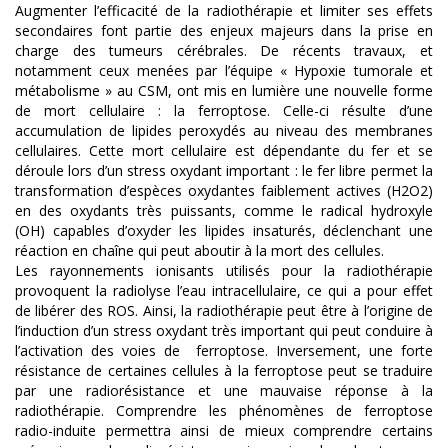
Augmenter l’efficacité de la radiothérapie et limiter ses effets
secondaires font partie des enjeux majeurs dans la prise en
charge des tumeurs cérébrales. De récents travaux, et
notamment ceux menées par l’équipe « Hypoxie tumorale et
métabolisme » au CSM, ont mis en lumière une nouvelle forme
de mort cellulaire : la ferroptose. Celle-ci résulte d’une
accumulation de lipides peroxydés au niveau des membranes
cellulaires. Cette mort cellulaire est dépendante du fer et se
déroule lors d’un stress oxydant important : le fer libre permet la
transformation d’espèces oxydantes faiblement actives (H2O2)
en des oxydants très puissants, comme le radical hydroxyle
(OH) capables d’oxyder les lipides insaturés, déclenchant une
réaction en chaîne qui peut aboutir à la mort des cellules.
Les rayonnements ionisants utilisés pour la radiothérapie
provoquent la radiolyse l’eau intracellulaire, ce qui a pour effet
de libérer des ROS. Ainsi, la radiothérapie peut être à l’origine de
l’induction d’un stress oxydant très important qui peut conduire à
l’activation des voies de ferroptose. Inversement, une forte
résistance de certaines cellules à la ferroptose peut se traduire
par une radiorésistance et une mauvaise réponse à la
radiothérapie. Comprendre les phénomènes de ferroptose
radio-induite permettra ainsi de mieux comprendre certains