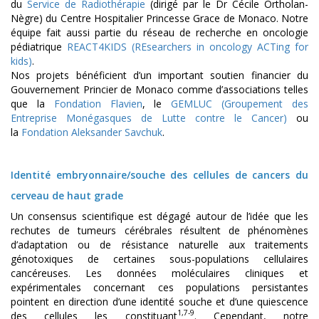
du
Service de Radiothérapie
(dirigé par le Dr Cécile Ortholan-
Nègre) du Centre Hospitalier Princesse Grace de Monaco. Notre
équipe fait aussi partie du réseau de recherche en oncologie
pédiatrique
REACT4KIDS (REsearchers in oncology ACTing for
kids)
.
Nos projets bénéficient d’un important soutien financier du
Gouvernement Princier de Monaco comme d’associations telles
que la
Fondation Flavien
, le
GEMLUC (Groupement des
Entreprise Monégasques de Lutte contre le Cancer)
ou
la
Fondation Aleksander Savchuk
.
Identité embryonnaire/souche des cellules de cancers du
cerveau de haut grade
Un consensus scientifique est dégagé autour de l’idée que les
rechutes de tumeurs cérébrales résultent de phénomènes
d’adaptation ou de résistance naturelle aux traitements
génotoxiques de certaines sous-populations cellulaires
cancéreuses. Les données moléculaires cliniques et
expérimentales concernant ces populations persistantes
pointent en direction d’une identité souche et d’une quiescence
1,7-9
des cellules les constituant
. Cependant, notre