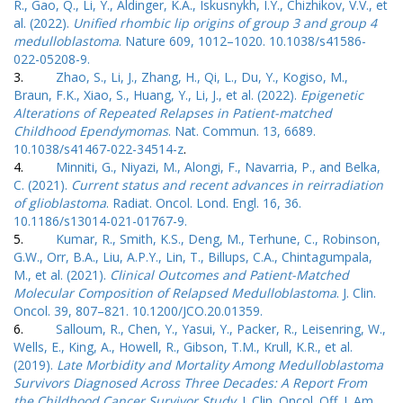
R., Gao, Q., Li, Y., Aldinger, K.A., Iskusnykh, I.Y., Chizhikov, V.V., et
al. (2022).
Unified rhombic lip origins of group 3 and group 4
medulloblastoma
. Nature 609, 1012–1020. 10.1038/s41586-
022-05208-9.
3.
Zhao, S., Li, J., Zhang, H., Qi, L., Du, Y., Kogiso, M.,
Braun, F.K., Xiao, S., Huang, Y., Li, J., et al. (2022).
Epigenetic
Alterations of Repeated Relapses in Patient-matched
Childhood Ependymomas
. Nat. Commun. 13, 6689.
10.1038/s41467-022-34514-z
.
4.
Minniti, G., Niyazi, M., Alongi, F., Navarria, P., and Belka,
C. (2021).
Current status and recent advances in reirradiation
of glioblastoma
. Radiat. Oncol. Lond. Engl. 16, 36.
10.1186/s13014-021-01767-9.
5.
Kumar, R., Smith, K.S., Deng, M., Terhune, C., Robinson,
G.W., Orr, B.A., Liu, A.P.Y., Lin, T., Billups, C.A., Chintagumpala,
M., et al. (2021).
Clinical Outcomes and Patient-Matched
Molecular Composition of Relapsed Medulloblastoma
. J. Clin.
Oncol. 39, 807–821. 10.1200/JCO.20.01359.
6.
Salloum, R., Chen, Y., Yasui, Y., Packer, R., Leisenring, W.,
Wells, E., King, A., Howell, R., Gibson, T.M., Krull, K.R., et al.
(2019).
Late Morbidity and Mortality Among Medulloblastoma
Survivors Diagnosed Across Three Decades: A Report From
the Childhood Cancer Survivor Study
. J. Clin. Oncol. Off. J. Am.