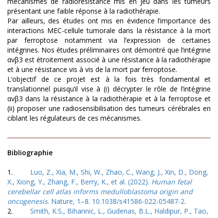
mécanismes de radiorésistance mis en jeu dans les tumeurs
présentant une faible réponse à la radiothérapie.
Par ailleurs, des études ont mis en évidence l’importance des
interactions MEC-cellule tumorale dans la résistance à la mort
par ferroptose notamment via l’expression de certaines
intégrines. Nos études préliminaires ont démontré que l’intégrine
αvβ3 est étroitement associé à une résistance à la radiothérapie
et à une résistance vis à vis de la mort par ferroptose.
L’objectif de ce projet est à la fois très fondamental et
translationnel puisqu’il vise à (i) décrypter le rôle de l’intégrine
αvβ3 dans la résistance à la radiothérapie et à la ferroptose et
(ii) proposer une radiosensibilisation des tumeurs cérébrales en
ciblant les régulateurs de ces mécanismes.
Bibliographie
1.
Luo, Z., Xia, M., Shi, W., Zhao, C., Wang, J., Xin, D., Dong,
X., Xiong, Y., Zhang, F., Berry, K., et al. (2022).
Human fetal
cerebellar cell atlas informs medulloblastoma origin and
oncogenesis
. Nature, 1–8. 10.1038/s41586-022-05487-2.
2.
Smith, K.S., Bihannic, L., Gudenas, B.L., Haldipur, P., Tao,