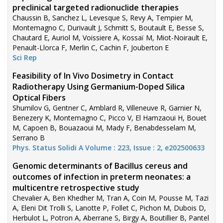
preclinical targeted radionuclide therapies
Chaussin B, Sanchez L, Levesque S, Revy A, Tempier M,
Montemagno C, Durivault J, Schmitt S, Boutault E, Besse S,
Chautard E, Auriol M, Voissiere A, Kossaï M, Miot-Noirault E,
Penault-Llorca F, Merlin C, Cachin F, Jouberton E
Sci Rep
Feasibility of In Vivo Dosimetry in Contact
Radiotherapy Using Germanium-Doped Silica
Optical Fibers
Shumilov G, Gentner C, Amblard R, Villeneuve R, Garnier N,
Benezery K, Montemagno C, Picco V, El Hamzaoui H, Bouet
M, Capoen B, Bouazaoui M, Mady F, Benabdesselam M,
Serrano B
Phys. Status Solidi A Volume : 223, Issue : 2, e202500633
Genomic determinants of Bacillus cereus and
outcomes of infection in preterm neonates: a
multicentre retrospective study
Chevalier A, Ben Khedher M, Tran A, Coin M, Pousse M, Tazi
A, Eleni Dit Trolli S, Lanotte P, Follet C, Pichon M, Dubois D,
Herbulot L, Potron A, Aberrane S, Birgy A, Boutillier B, Pantel