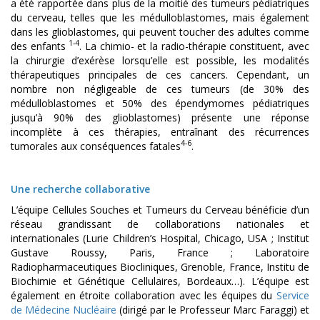
a été rapportée dans plus de la moitié des tumeurs pédiatriques
du cerveau, telles que les médulloblastomes, mais également
dans les glioblastomes, qui peuvent toucher des adultes comme
1-4
des enfants
. La chimio- et la radio-thérapie constituent, avec
la chirurgie d’exérèse lorsqu’elle est possible, les modalités
thérapeutiques principales de ces cancers. Cependant, un
nombre non négligeable de ces tumeurs (de 30% des
médulloblastomes et 50% des épendymomes pédiatriques
jusqu’à 90% des glioblastomes) présente une réponse
incomplète à ces thérapies, entraînant des récurrences
4-6
tumorales aux conséquences fatales
.
Une recherche collaborative
L’équipe Cellules Souches et Tumeurs du Cerveau bénéficie d’un
réseau grandissant de collaborations nationales et
internationales (Lurie Children’s Hospital, Chicago, USA ; Institut
Gustave Roussy, Paris, France ; Laboratoire
Radiopharmaceutiques Biocliniques, Grenoble, France, Institu de
Biochimie et Génétique Cellulaires, Bordeaux…). L’équipe est
également en étroite collaboration avec les équipes du
Service
de Médecine Nucléaire
(dirigé par le Professeur Marc Faraggi) et