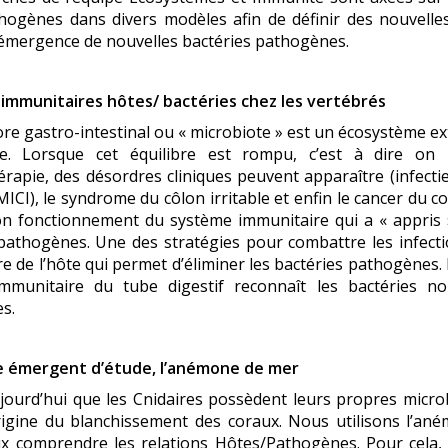
hogènes dans divers modèles afin de définir des nouvelles
’émergence de nouvelles bactéries pathogènes.
immunitaires hôtes/ bactéries chez les vertébrés
ore gastro-intestinal ou « microbiote » est un écosystème e
te. Lorsque cet équilibre est rompu, c’est à dire on
hérapie, des désordres cliniques peuvent apparaître (infecti
 (MICI), le syndrome du côlon irritable et enfin le cancer du c
on fonctionnement du système immunitaire qui a « appris »
 pathogènes. Une des stratégies pour combattre les infect
e de l’hôte qui permet d’éliminer les bactéries pathogène
mmunitaire du tube digestif reconnaît les bactéries n
s.
 émergent d’étude, l’anémone de mer
jourd’hui que les Cnidaires possèdent leurs propres micro
origine du blanchissement des coraux. Nous utilisons l’a
x comprendre les relations Hôtes/Pathogènes. Pour cela, 