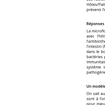
Hôtes/Pat
prévenir l
Réponses 
La microfl
avec l’hô
l’antibiot
l’intestin
dans le b
bactéries
immunitair
système i
pathogène
Un modèle
On sait au
sont à l’
pour mieu