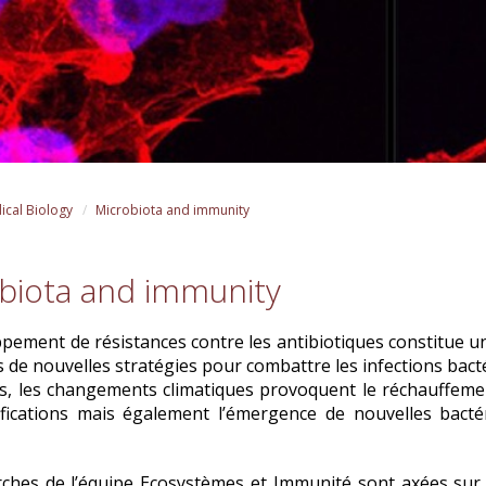
ical Biology
Microbiota and immunity
biota and immunity
pement de résistances contre les antibiotiques constitue un
 de nouvelles stratégies pour combattre les infections bact
rs, les changements climatiques
provoquent le réchauffemen
difications mais également l’émergence de nouvelles bact
rches de l’équipe Ecosystèmes et Immunité sont axées sur