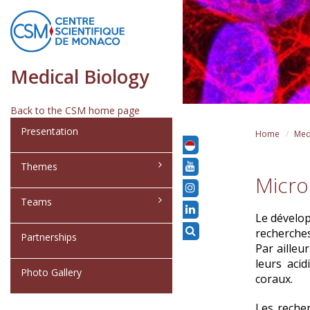
Medical Biology
Back to the CSM home page
Presentation
Home
Med
Themes
Micro
Teams
Le dévelop
recherches
Partnerships
Par ailleu
leurs aci
Photo Gallery
coraux
.
Les reche