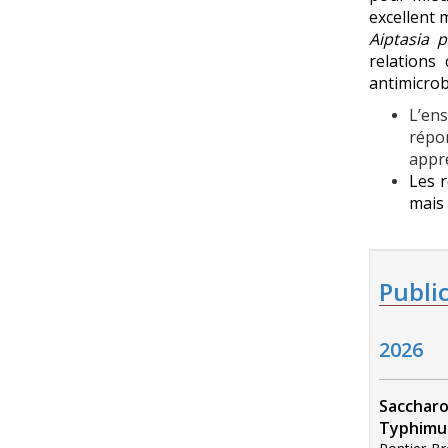
excellent 
Aiptasia p
relations
antimicro
L’ens
répo
appré
Les 
mais 
Publi
2026
Saccharo
Typhimu