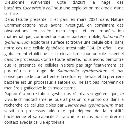
Dieudonné (Université Côte d’Azur) la nage des
bactéries
Escherichia coli
pour une exploitation maximale d’une
surface.
Dans l’étude présenté ici et paru en mars 2021 dans Nature
Communications nous avons investigué, en combinant des
observations en vidéo microscopie et en modélisation
mathématique, comment une autre bactérie mobile,
Salmonella
typhimurium
exploite la surface et trouve une cellule cible, dans
notre cas une cellule épithéliale intestinale T84. En effet, il est
globalement établi que le chimiotactisme joue un rôle essentiel
dans ce processus. Contre toute attente, nous avons démontré
que la présence de cellules n’altère pas significativement les
paramètres de nage de
Salmonella typhimurium
et par
conséquence le contact entre la cellule épithéliale et la première
bactérie est un processus aléatoire qui ne fait pas intervenir de
manière significative le chimiotactisme.
Rapporté à notre tube digestif, nos résultats suggèrent que,
in
vivo
, le chimiotactisme ne jouerait pas un rôle primordial dans la
recherche de cellules cibles par
Salmonella typhimurium
mais
serait un processus aléatoire qui dépend de la motilité
bactérienne et sa capacité à franchir le mucus pour rentrer en
contact avec la cellule épithéliale.