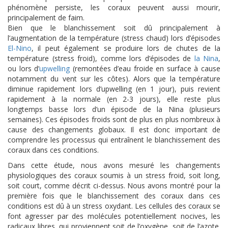
phénomène persiste, les coraux peuvent aussi mourir,
principalement de faim.
Bien que le blanchissement soit dû principalement à
l’augmentation de la température (stress chaud) lors d’épisodes
El-Nino
, il peut également se produire lors de chutes de la
température (stress froid), comme lors d’épisodes de
la Nina
,
ou lors d’
upwelling
(remontées d’eau froide en surface à cause
notamment du vent sur les côtes). Alors que la température
diminue rapidement lors d’upwelling (en 1 jour), puis revient
rapidement à la normale (en 2-3 jours), elle reste plus
longtemps basse lors d’un épisode de la Nina (plusieurs
semaines). Ces épisodes froids sont de plus en plus nombreux à
cause des changements globaux. Il est donc important de
comprendre les processus qui entraînent le blanchissement des
coraux dans ces conditions.
Dans cette étude, nous avons mesuré les changements
physiologiques des coraux soumis à un stress froid, soit long,
soit court, comme décrit ci-dessus. Nous avons montré pour la
première fois que le blanchissement des coraux dans ces
conditions est dû à un stress oxydant. Les cellules des coraux se
font agresser par des molécules potentiellement nocives, les
radicaux libres, qui proviennent soit de l’oxygène, soit de l’azote.