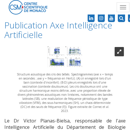
Tog
nav
Publication Axe Intelligence
Artificielle
Structure acoustique des cris des bébés. Spectrogrammes (axe x = temps
en secondes ; axe y = fréquence en Hertz). (A) cri enregistré lors d'un
bain (contexte d'inconfort). (B-D) pleurs enregistrés lors d'une
vaccination (contexte douloureux). Les cris douloureux ont une
structure harmonique moins définie, avec une proportion élevée de
divers phénomènes acoustiques non linéaires, notamment des bandes
latérales (SB), une modulation de fréquence périodique de type
vibratoire (VFM), des sous-harmoniques (SH), un chaos déterministe
(DC) et des sauts de fréquence (FJ). Figure extraite de Cornec et al.
2023.
Le Dr Victor Planas-Bielsa, responsable de l'axe
Intelligence Artificielle du Département de Biologie