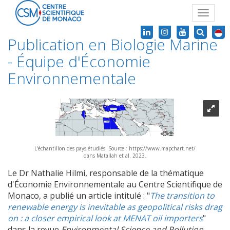
Toggle
navigat
Publication en Biologie Marine
- Équipe d'Économie
Environnementale
L'échantillon des pays étudiés. Source : https://www.mapchart.net/
dans Matallah et al. 2023.
Le Dr Nathalie Hilmi, responsable de la thématique
d'Économie Environnementale au Centre Scientifique de
Monaco, a publié un article intitulé : "
The transition to
renewable energy is inevitable as geopolitical risks drag
on : a closer empirical look at MENAT oil importers
"
dans la revue
Environmental Science and Pollution