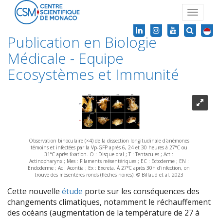
Toggle
navigat
Publication en Biologie
Médicale - Equipe
Ecosystèmes et Immunité
Observation binoculaire (×4) de la dissection longitudinale d'anémones
témoins et infectées par la Vp-GFP après 6, 24 et 30 heures à 27°C ou
31°C après fixation. O : Disque oral ; T : Tentacules ; Act :
Actinopharynx ; Mes : Filaments mésentériques ; EC : Ectoderme ; EN :
Endoderme ; Ac : Acontia ; Ex : Excreta. À 27°C après 30h d'infection, on
trouve des mésentères ronds (flèches noires). © Billaud et al. 2023
Cette nouvelle
étude
porte sur les conséquences des
changements climatiques, notamment le réchauffement
des océans (augmentation de la température de 27 à