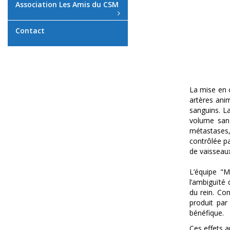
Association Les Amis du CSM
Contact
La mise en c
artères ani
sanguins. L
volume sang
métastases,
contrôlée pa
de vaisseaux
L’équipe "M
l’ambiguïté
du rein. Co
produit par
bénéfique.
Ces effets a