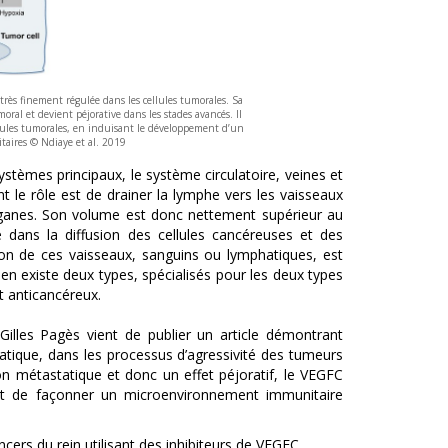
rès finement régulée dans les cellules tumorales. Sa
al et devient péjorative dans les stades avancés. Il
llules tumorales, en induisant le développement d’un
taires © Ndiaye et al. 2019
ystèmes principaux, le système circulatoire, veines et
t le rôle est de drainer la lymphe vers les vaisseaux
rganes. Son volume est donc nettement supérieur au
 dans la diffusion des cellules cancéreuses et des
on de ces vaisseaux, sanguins ou lymphatiques, est
 en existe deux types, spécialisés pour les deux types
t anticancéreux.
illes Pagès vient de publier un article démontrant
hatique, dans les processus d’agressivité des tumeurs
n métastatique et donc un effet péjoratif, le VEGFC
rmet de façonner un microenvironnement immunitaire
ers du rein utilisant des inhibiteurs de VEGFC.