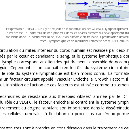
L’expression du VEGFC, un agent majeur de la construction des vaisseaux lymphatiques est t
présence est un indicateur de bon pronostic dans les phases précoces du développement tumor
constitue donc un nœud central de l’évolution tumorale en freinant la prolifération des ce
réseau lymphatique et en modulant l’efficacité des cellules immuni
irculation du milieu intérieur du corps humain est réalisée par deux s
més par le cœur et canalisant le sang, et le système lymphatique don
a lymphe correspond aux liquides qui drainent l'ensemble de nos o
uin. Cependant si on connait bien le rôle du système circulatoire
 le rôle du système lymphatique est bien moins connu. La formati
r un facteur circulant appelé "Vascular Endothelial Growth Factor". Il
. L'inhibition de l'action de ces facteurs est utilisée comme traitemen
écanismes de résistance aux thérapies ciblées" animée par le Dr G
 du rôle du VEGFC, le facteur endothélial contrôlant le système lymp
ntrairement au dogme stipulant son importance dans la disséminatio
 les cellules tumorales à l’initiation du processus cancéreux pe
ntagonistes sont à prendre en considération dans le traitement de canc