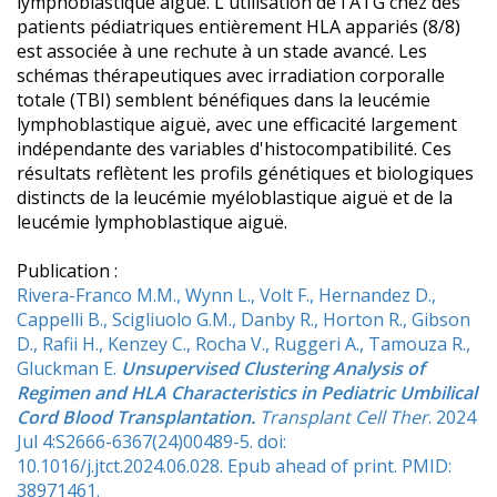
lymphoblastique aiguë. L'utilisation de l'ATG chez des
patients pédiatriques entièrement HLA appariés (8/8)
est associée à une rechute à un stade avancé. Les
schémas thérapeutiques avec irradiation corporalle
totale (TBI) semblent bénéfiques dans la leucémie
lymphoblastique aiguë, avec une efficacité largement
indépendante des variables d'histocompatibilité. Ces
résultats reflètent les profils génétiques et biologiques
distincts de la leucémie myéloblastique aiguë et de la
leucémie lymphoblastique aiguë.
Publication :
Rivera-Franco M.M., Wynn L., Volt F., Hernandez D.,
Cappelli B., Scigliuolo G.M., Danby R., Horton R., Gibson
D., Rafii H., Kenzey C., Rocha V., Ruggeri A., Tamouza R.,
Gluckman E.
Unsupervised Clustering Analysis of
Regimen and HLA Characteristics in Pediatric Umbilical
Cord Blood Transplantation.
Transplant Cell Ther
. 2024
Jul 4:S2666-6367(24)00489-5. doi:
10.1016/j.jtct.2024.06.028. Epub ahead of print. PMID:
38971461.