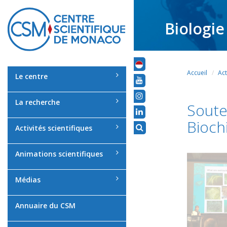
Biologie
Accueil
Act
Le centre
La recherche
Soute
Bioch
Activités scientifiques
Animations scientifiques
Médias
Annuaire du CSM