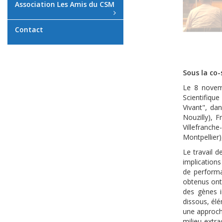
Association Les Amis du CSM
Contact
Sous la co
Le 8 novemb
Scientifiqu
Vivant", da
Nouzilly), 
Villefranch
Montpellier)
Le travail 
implication
de performa
obtenus ont
des gènes i
dissous, él
une approche
milieu extra