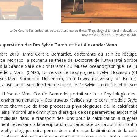
Le Dr Coralie Bernardet lors de sa soutenance de thèse "Physiology of ion and molecule tra
novembre 2019 © A. Dias Mota (CSM)
-supervision des Drs Sylvie Tambutté et Alexander Venn
re 2019, Mme Coralie Bernardet, doctorante au sein de l’équipe 
e de Monaco, a soutenu sa thèse de Doctorat de l’Université Sorbo
ns la Grande Salle de Conférence du Musée océanographique. Le ju
Frédéric Marin (CNRS, Université de Bourgogne), Evelyn Houliston 
e-sur-Mer, Sorbonne Université), Ceri Lewis (University of Exete
, ainsi que de son directeur de thèse, le Dr Sylvie Tambutté, et de s
de thèse de Mme Coralie Bernardet portait sur la : « Physiologie des
s environnementales ». Ces travaux réalisés sur le corail modèle
Styl
nce thermique de trois processus physiologiques clé, la calcificatio
 ainsi montré une diminution drastique de ces paramètres aux tempéra
mpliqués dans le transport des ions pour la calcification a suggé
ément nécessaire à la précipitation du carbonate de calcium formant 
 physiologique qui a permis de montrer que la diminution de la calcif
cellulaire calcifiant lors de variations de la température. Enfin, des