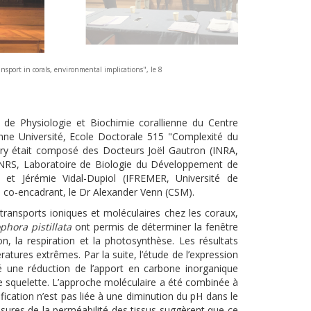
nsport in corals, environmental implications", le 8
de Physiologie et Biochimie corallienne du Centre
nne Université, Ecole Doctorale 515 "Complexité du
ry était composé des Docteurs Joël Gautron (INRA,
(CNRS, Laboratoire de Biologie du Développement de
r) et Jérémie Vidal-Dupiol (IFREMER, Université de
on co-encadrant, le Dr Alexander Venn (CSM).
 transports ioniques et moléculaires chez les coraux,
ophora pistillata
ont permis de déterminer la fenêtre
n, la respiration et la photosynthèse. Les résultats
tures extrêmes. Par la suite, l’étude de l’expression
ré une réduction de l’apport en carbone inorganique
le squelette. L’approche moléculaire a été combinée à
ication n’est pas liée à une diminution du pH dans le
 mesures de la perméabilité des tissus suggèrent que ce