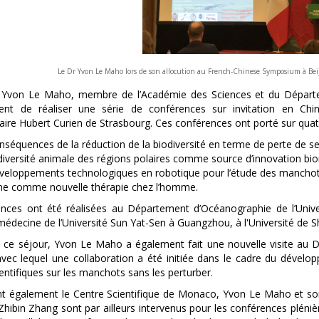
Le Dr Yvon Le Maho lors de son allocution au French-Chinese Symposium à Be
Yvon Le Maho, membre de l’Académie des Sciences et du Départem
ent de réaliser une série de conférences sur invitation en Chin
inaire Hubert Curien de Strasbourg. Ces conférences ont porté sur qua
onséquences de la réduction de la biodiversité en terme de perte de s
odiversité animale des régions polaires comme source d’innovation bi
éveloppements technologiques en robotique pour l’étude des manchot
ûne comme nouvelle thérapie chez l’homme.
nces ont été réalisées au Département d’Océanographie de l’Univ
e médecine de l’Université Sun Yat-Sen à Guangzhou, à l'Université de S
 ce séjour, Yvon Le Maho a également fait une nouvelle visite au 
vec lequel une collaboration a été initiée dans le cadre du dével
ntifiques sur les manchots sans les perturber.
t également le Centre Scientifique de Monaco, Yvon Le Maho et son
hibin Zhang sont par ailleurs intervenus pour les conférences plénièr