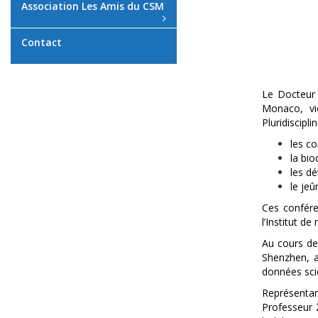
Association Les Amis du CSM
Contact
Le Docteur 
Monaco, vi
Pluridiscipl
les c
la bi
les d
le je
Ces confére
l’Institut d
Au cours de
Shenzhen, a
données scie
Représentan
Professeur Z