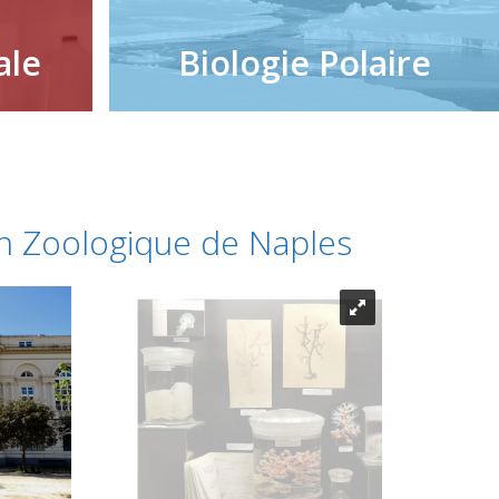
ale
Biologie Polaire
on Zoologique de Naples