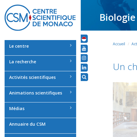
Biologie
Accueil
Act
Le centre
La recherche
Un ch
Activités scientifiques
Animations scientifiques
Médias
Annuaire du CSM