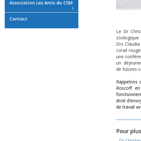
Association Les Amis du CSM
Contact
Le Dr Chris
zoologique 
Drs Claudia 
corail roug
une conféren
un déjeuner
de futures c
Rappelons q
Roscoff en
fonctionnem
droit d’envo
de travail a
Pour plus
- Dr Christi