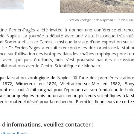
Station Zoologique de Naples © C. Ferrier-Pag
tine Ferrier-Pagès a été invitée à donner une conférence et renco
de Naples. La journée a débuté avec une visite historique très inté
di Somma et Ulisse Cardini, ainsi que la visite d'une exposition sur 
e. Le Dr Ferrier-Pagès a ensuite rencontré les doctorants de la sta
ce sur l’utilisation des isotopes dans les chaînes trophiques pour tou
 avec quelques étudiants, puis s’est poursuivi par des discussio
ollaborations avec le Centre Scientifique de Monaco.
ue la station zoologique de Naples fût l’une des premières statio
 1872, Wimereux en 1874, Villefranche-sur-Mer en 1882, Ba
ent est tout à fait original pour l’époque car son fondateur, le bi
yer pour quelques mois ou un an, un ou plusieurs scientifiques à la sta
vec le matériel désiré pour la recherche. Parmi les financeurs de cette
 d'informations, veuillez contacter :
ne Ferrier Pagès