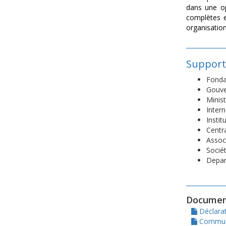
dans une op
complètes e
organisatio
Supports
Fondat
Gouve
Minis
Intern
Insti
Centr
Assoc
Socié
Depar
Documen
Déclara
Communi