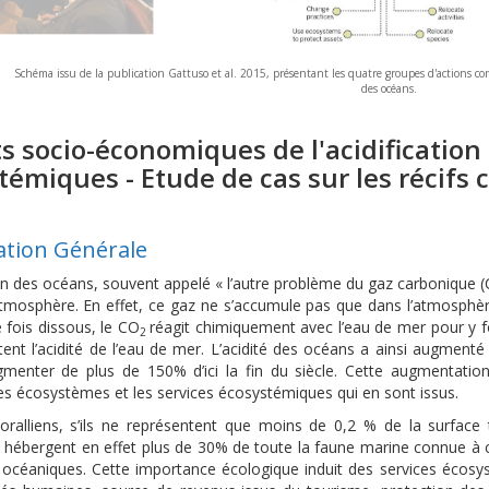
Schéma issu de la publication Gattuso et al. 2015, présentant les quatre groupes d'actions con
des océans.
s socio-économiques de l'acidification 
témiques - Etude de cas sur les récifs c
ation Générale
ion des océans, souvent appelé « l’autre problème du gaz carbonique 
tmosphère. En effet, ce gaz ne s’accumule pas que dans l’atmosphère, 
 fois dissous, le CO
réagit chimiquement avec l’eau de mer pour y f
2
nt l’acidité de l’eau de mer. L’acidité des océans a ainsi augmenté d
gmenter de plus de 150% d’ici la fin du siècle. Cette augmentatio
es écosystèmes et les services écosystémiques qui en sont issus.
coralliens, s’ils ne représentent que moins de 0,2 % de la surfac
s hébergent en effet plus de 30% de toute la faune marine connue à c
 océaniques. Cette importance écologique induit des services écosys