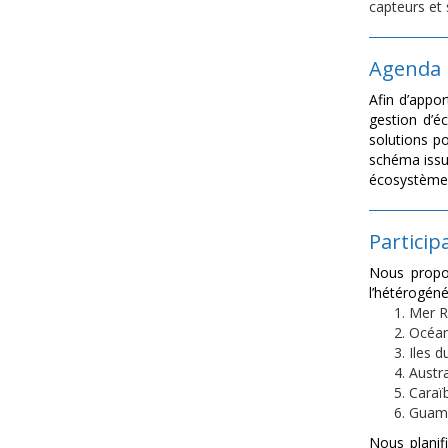
capteurs et 
Agenda
Afin d’appo
gestion d’é
solutions p
schéma issu 
écosystème e
Particip
Nous propos
l’hétérogéné
Mer 
Océan
Iles d
Austra
Caraï
Guam,
Nous planifi