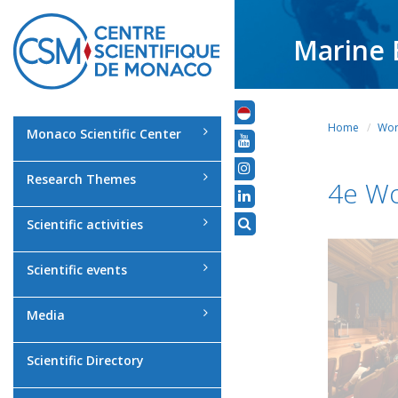
Marine 
Home
Wor
Monaco Scientific Center
Research Themes
4e Wo
Scientific activities
Scientific events
Media
Scientific Directory