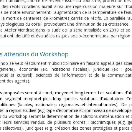
 humaines, source de revenus issus du tourisme, protection des cô
des récifs coralliens aurait ainsi une répercussion majeure sur l’ho
ns de notre environnement: l’augmentation de la température de l’
 la mort de centaines de kilomètres carrés de récifs. En parallèle,l’
ysiologiques du corail, provoquant une diminution de sa croissance.
 Atelier viendrait dans la suite de la série initialisée en 2010 et s
qui ont identifié et évalué les risques socio-économiques, par région 
ts attendus du Workshop
op se veut résolument multidisciplinaire en faisant appel à des scien
génierie), économie (ex. incitations fiscales), juridique (ex : g
ique et culturel), sciences de l’information et de la communicati
nt des agents).
ns proposées seront à court, moyen et long terme. Les solutions d’a
un segment temporel plus long que les solutions d’adaptation. Ces
olitiques (locales, nationales, régionales et internationales). D
 de la région étudiée (e.g. type d’économie et son niveau de développ
fs du workshop seront la détermination de solutions d’atténuation et
et leurs services rendus, de plusieurs ordres : biochimiques (e.g. g
 sélectives), juridiques (e.g. création des zones protégées et parcs