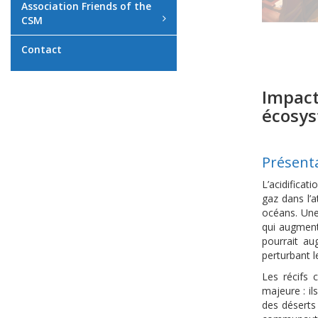
Association Friends of the
CSM
Contact
Impact
écosys
Présent
L’acidificat
gaz dans l’a
océans. Une
qui augmente
pourrait au
perturbant l
Les récifs 
majeure : il
des déserts