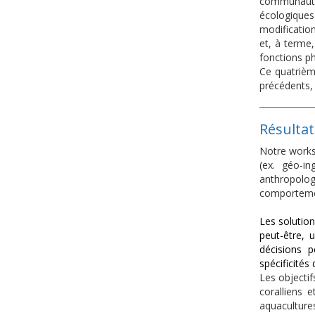
communautés
écologiques 
modificatio
et, à terme,
fonctions ph
Ce quatrième
précédents, 
Résulta
Notre worksh
(ex. géo-in
anthropolog
comporteme
Les solutio
peut-être, 
décisions p
spécificités
Les objecti
coralliens 
aquacultures