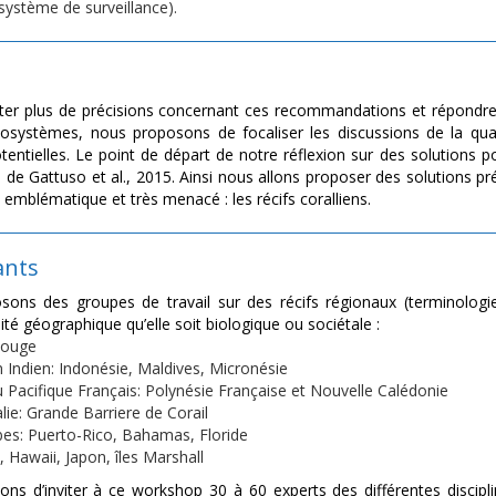
système de surveillance).
rter plus de précisions concernant ces recommandations et répondr
cosystèmes, nous proposons de focaliser les discussions de la qua
otentielles. Le point de départ de notre réflexion sur des solutions
de Gattuso et al., 2015. Ainsi nous allons proposer des solutions pr
mblématique et très menacé : les récifs coralliens.
ants
ons des groupes de travail sur des récifs régionaux (terminologie
ité géographique qu’elle soit biologique ou sociétale :
Rouge
 Indien: Indonésie, Maldives, Micronésie
u Pacifique Français: Polynésie Française et Nouvelle Calédonie
lie: Grande Barriere de Corail
bes: Puerto-Rico, Bahamas, Floride
 Hawaii, Japon, îles Marshall
ons d’inviter à ce workshop 30 à 60 experts des différentes disciplin