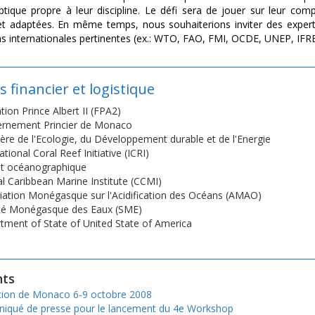
tique propre à leur discipline. Le défi sera de jouer sur leur co
t adaptées. En même temps, nous souhaiterions inviter des expert
ns internationales pertinentes (ex.: WTO, FAO, FMI, OCDE, UNEP, IFR
 financier et logistique
ion Prince Albert II (FPA2)
rnement Princier de Monaco
tère de l'Ecologie, du Développement durable et de l'Energie
ational Coral Reef Initiative (ICRI)
tut océanographique
al Caribbean Marine Institute (CCMI)
iation Monégasque sur l'Acidification des Océans (AMAO)
té Monégasque des Eaux (SME)
tment of State of United State of America
ts
tion de Monaco 6-9 octobre 2008
qué de presse pour le lancement du 4e Workshop