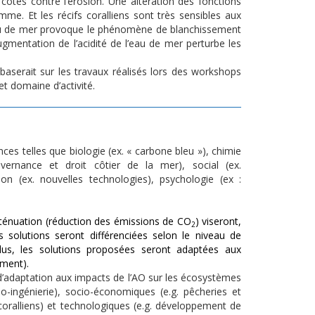
tes contre l’érosion. Une altération des fonctions
mme. Et les récifs coralliens sont très sensibles aux
eau de mer provoque le phénomène de blanchissement
augmentation de l’acidité de l’eau de mer perturbe les
e baserait sur les travaux réalisés lors des workshops
et domaine d’activité.
ces telles que biologie (ex. « carbone bleu »), chimie
ouvernance et droit côtier de la mer), social (ex.
on (ex. nouvelles technologies), psychologie (ex :
tténuation (réduction des émissions de CO
) viseront,
2
 solutions seront différenciées selon le niveau de
e plus, les solutions proposées seront adaptées aux
ement).
 d’adaptation aux impacts de l’AO sur les écosystèmes
eo-ingénierie), socio-économiques (e.g. pêcheries et
 coralliens) et technologiques (e.g. développement de