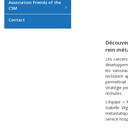
Association Friends of the
CSM
Contact
Découver
rein mét
Les cancers
développeme
les vaissea
rechutent a
permettrait 
stratégie pe
rechutes.
L’équipe « 
Isabelle Vi
métastatiqu
service hosp