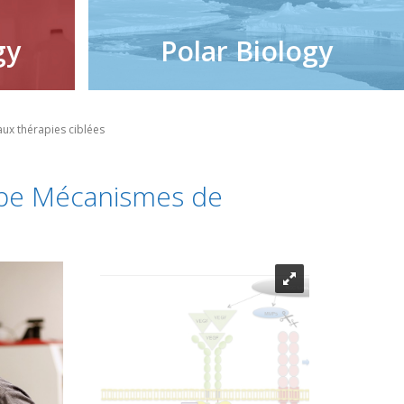
gy
Polar Biology
aux thérapies ciblées
uipe Mécanismes de