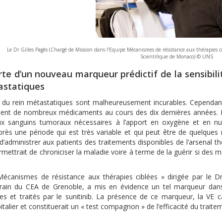
Le Dr Gilles Pagès (Chargé de Mission dans l'Equipe Mécanismes de résistance aux thérapies 
Scientifique de Monaco) © UNS
te d’un nouveau marqueur prédictif de la sensibili
astatiques
 du rein métastatiques sont malheureusement incurables. Cependant
nt de nombreux médicaments au cours des dix dernières années. La th
ux sanguins tumoraux nécessaires à l’apport en oxygène et en nutr
près une période qui est très variable et qui peut être de quelques
d’administrer aux patients des traitements disponibles de l’arsenal 
rmettrait de chroniciser la maladie voire à terme de la guérir si des
Mécanismes de résistance aux thérapies ciblées » dirigée par le Dr
lgrain du CEA de Grenoble, a mis en évidence un tel marqueur dans
es et traités par le sunitinib. La présence de ce marqueur, la VE c
italier et constituerait un « test compagnon » de l’efficacité du traite