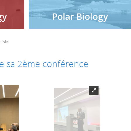
gy
Polar Biology
ublic
se sa 2ème conférence