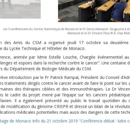
Les 3 conférenciers du Centre Scientifique de Monaco et le Pr Denis Allemand. De gauche à dro
Allemand et le Dr Vincent Picco © A. Dias Mot
ion des Amis du CSM a organisé jeudi 17 octobre sa deuxième 
e du Lycée Technique et Hôtelier de Monaco.
rence, animée par Mme Estelle Louche, Chargée événementiel au 
lenges et espoirs dans la recherche contre le cancer". Une centaine 
urs du Département de Biologie Médicale du CSM.
ève introduction par le Pr Patrick Rampal, Président du Conseil d’Ad
es traitements dirigés contre le cancer avant de faire le point sur l
maines des thérapies ciblées et des immunothérapies. Le Dr Vincen
s le cadre du projet mené par l’équipe sur les cancers pédiatriqu
lavien. Il a également présenté au public le travail quotidien du 
 de modification du génome CRISPR et dressé un bilan de la révoluti
ications médicales potentielles mais aussi des dangers de cette tech
tage de Monaco Info du 21 octobre 2019 "Conférence-débat : lutte co