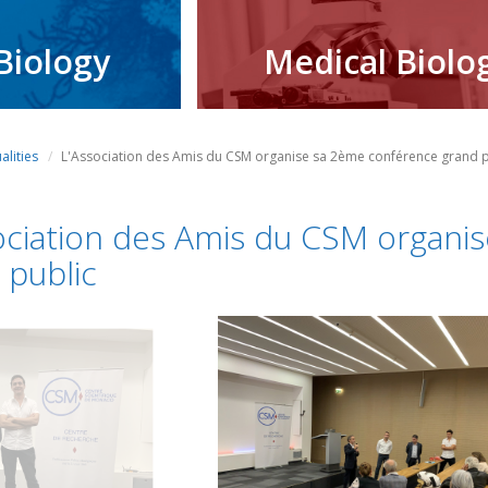
Biology
Medical Biolo
alities
L'Association des Amis du CSM organise sa 2ème conférence grand p
ociation des Amis du CSM organi
 public