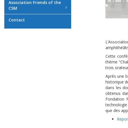
Association Friends of the
CSM
Contact
L’Associat
amphithéâtr
Cette confé
thème "Chal
trois orate
Après une br
historique d
dans les do
obtenus dan
Fondation F
technologie
que des appl
Repor