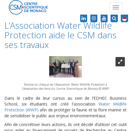
Toggle
navigat
L’Association Water Wildlife
Protection aide le CSM dans
ses travaux
Remise du chèque de l'Association Water Wildlife Protection à
l'Association des Amis du Centre Scientifique de Monaco © WWP
Dans le cadre de leur cursus au sein de l’EDHEC Business
School, six étudiants ont créé l'association
Water Wildlife
Protection (WWP)
afin de protéger la faune et la flore marine et
de sensibiliser le public aux enjeux environnementaux.
Afin de concrétiser leurs actions, ils ont décidé d’utiliser cet outil
pour aider au financement de projets de Recherche au Centre