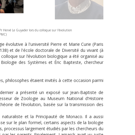
Pr Hervé Le Guyader lors du colloque sur l'évolution
UPMC)
e évolutive à l'université Pierre et Marie Curie (Paris
38) et de l'école doctorale de Diversité du vivant (à
 colloque sur l’évolution biologique a été organisé au
 Biologie des Systèmes et Éric Bapteste, chercheur
es, philosophes étaient invités à cette occasion parmi
e dernier a présenté un exposé sur Jean-Baptiste de
fesseur de Zoologie au Museum National d’Histoire
héorie de l’évolution, basée sur la transmission des
naturaliste et la Principauté de Monaco. Il a aussi
se sur le plan formel, certains aspects de la biologie
s, processus largement étudiés par les chercheurs du
par les parents. Finalement, Lamarck avait vu juste