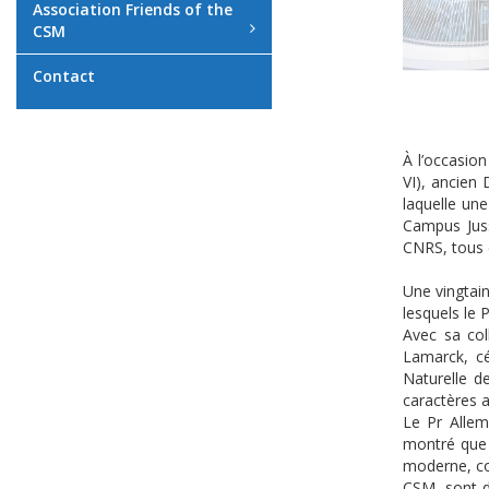
Association Friends of the
CSM
Contact
À l’occasion
VI), ancien 
laquelle une
Campus Juss
CNRS, tous d
Une vingtain
lesquels le 
Avec sa col
Lamarck, cél
Naturelle d
caractères a
Le Pr Allem
montré que s
moderne, co
CSM, sont d