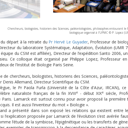
Chercheurs, biologistes, historien des Sciences, paléontologistes, philosophes entourant le 
biologique organisé à l'UPMC © P. Lopez (
 du départ à la retraite du
Pr Hervé Le Guyader
,
Professeur de biologi
Directeur du laboratoire Systématique, Adaptation, Évolution (UMR 71
 équipe du CSM est affiliée), Directeur de l’expédition Santo 2006, un
ieu. Ce colloque était organisé par Philippe Lopez, Professeur en
eux de l’Institut de Biologie Paris Seine.
e de chercheurs, biologistes, historiens des Sciences, paléontologist
Pr Denis Allemand, Directeur Scientifique du CSM.
lègue, le Pr Paola Furla (Université de la Côte d'Azur, IRCAN), c
e
e
èbre naturaliste français de la fin XVIII
- début XIX
siècle, Pro
e Paris. Lamarck est surtout connu pour avoir proposé la première t
cquis. Il est aussi l’inventeur du mot « Biologie ».
and a présenté dans son exposé les relations qui existent entre le 
i l’explication proposée par Lamarck de l’évolution s’est avérée faus
mme l’étude de la symbiose, l’épigénétique ou les transferts de gène
es exemples de transmission à la descendance de caractères acquis 