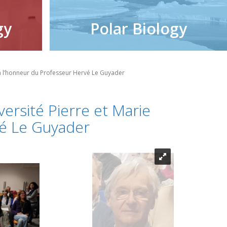
gy
Polar Biology
 en l’honneur du Professeur Hervé Le Guyader
iversité Pierre et Marie
vé Le Guyader