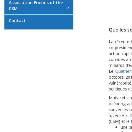
Association Friends of the
CSM
Contact
Quelles so
La récente A
co-présidenc
action rapi
connues à c
milliards d’
Le
Quatrièm
octobre 201
vulnérabilit
politiques d
Mais cet at
océanograph
sauver les r
Science
». C
(CSM) et le
une p