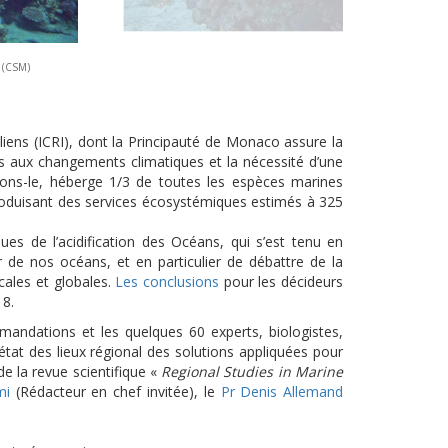
r (CSM)
lliens (ICRI), dont la Principauté de Monaco assure la
iens aux changements climatiques et la nécessité d’une
elons-le, héberge 1/3 de toutes les espèces marines
produisant des services écosystémiques estimés à 325
es de l’acidification des Océans, qui s’est tenu en
 de nos océans, et en particulier de débattre de la
ocales et globales.
Les conclusions
pour les décideurs
18.
mandations et les quelques 60 experts, biologistes,
tat des lieux régional des solutions appliquées pour
 de la revue scientifique «
Regional Studies in Marine
lmi
(Rédacteur en chef invitée), le
Pr Denis Allemand