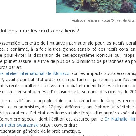
Récifs coralliens, mer Rouge © J. van de Wate
lutions pour les récifs coralliens ?
ssemblée Générale de l’Initiative Internationale pour les Récifs Cora
e, a confirmé, à la fois la très grande sensibilité des récifs corall
de pour éviter la disparition de cet écosystème iconique qui, rapp
e jour et assure la survie de plus de 500 millions de personnes en 
euros par an.
e atelier international de Monaco
sur les impacts socio-économiqu
7, avait pour but d'aborder ces importantes questions pour l’avenir
é des récifs coralliens au niveau mondial et d’identifier les solutions l
e cet atelier sont parues à l’occasion de la semaine des océans de 20
elier est allé beaucoup plus loin que la rédaction de simples recom
es et économistes, de 22 pays différents, ont élaboré un véritable é
écifs coralliens. Cet état des lieux va faire l’objet d’un numéro spécial
e numéro spécial, dont l'édition est assurée par le
Dr Nathalie Hi
Dr Peter Swarzenski
(AIEA), contiendra :
résentation générale de la problématique,