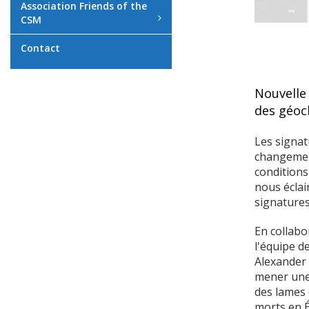
Association Friends of the
CSM
Contact
Nouvelle 
des géoc
Les signat
changement
conditions
nous éclai
signatures
En collabo
l'équipe d
Alexander 
mener une 
des lames 
morts en É