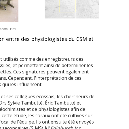
 photo : EIMF
ion entre des physiologistes du CSM et
t utilisés comme des enregistreurs des
les, et permettent ainsi de déterminer les
elettes. Ces signatures peuvent également
ans. Cependant, l'interprétation de ces
qui les influencent.
 et ses collègues écossais, les chercheurs de
(Drs Sylvie Tambutté, Éric Tambutté et
éochimistes et de physiologistes afin de
cette étude, les coraux ont été cultivés sur
cal de l'équipe. Ils ont ensuite été envoyés
secondaires (SIMS) à l'
Edinburgh Ion