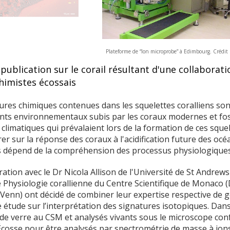
Plateforme de “Ion microprobe” à Edimbourg. Crédit
publication sur le corail résultant d'une collaborat
himistes écossais
ures chimiques contenues dans les squelettes coralliens son
s environnementaux subis par les coraux modernes et fossi
 climatiques qui prévalaient lors de la formation de ces squ
rer sur la réponse des coraux à l'acidification future des océ
 dépend de la compréhension des processus physiologiques 
ration avec le Dr Nicola Allison de l'Université de St Andrews
e Physiologie corallienne du Centre Scientifique de Monaco 
Venn) ont décidé de combiner leur expertise respective de g
étude sur l’interprétation des signatures isotopiques. Dans 
de verre au CSM et analysés vivants sous le microscope confo
cosse pour être analysés par spectrométrie de masse à ions 