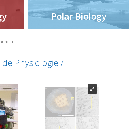
gy
Polar Biology
rallienne
 de Physiologie /