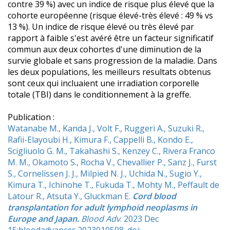
contre 39 %) avec un indice de risque plus élevé que la
cohorte européenne (risque élevé-très élevé : 49 % vs
13 %). Un indice de risque élevé ou très élevé par
rapport à faible s'est avéré être un facteur significatif
commun aux deux cohortes d'une diminution de la
survie globale et sans progression de la maladie. Dans
les deux populations, les meilleurs resultats obtenus
sont ceux qui incluaient une irradiation corporelle
totale (TBI) dans le conditionnement à la greffe.
Publication :
Watanabe M., Kanda J., Volt F., Ruggeri A., Suzuki R.,
Rafii-Elayoubi H., Kimura F., Cappelli B., Kondo E.,
Scigliuolo G. M., Takahashi S., Kenzey C., Rivera Franco
M. M., Okamoto S., Rocha V., Chevallier P., Sanz J., Furst
S., Cornelissen J. J., Milpied N. J., Uchida N., Sugio Y.,
Kimura T., Ichinohe T., Fukuda T., Mohty M., Peffault de
Latour R., Atsuta Y., Gluckman E.
Cord blood
transplantation for adult lymphoid neoplasms in
Europe and Japan.
Blood Adv
. 2023 Dec
15:bloodadvances.2023010598. doi: