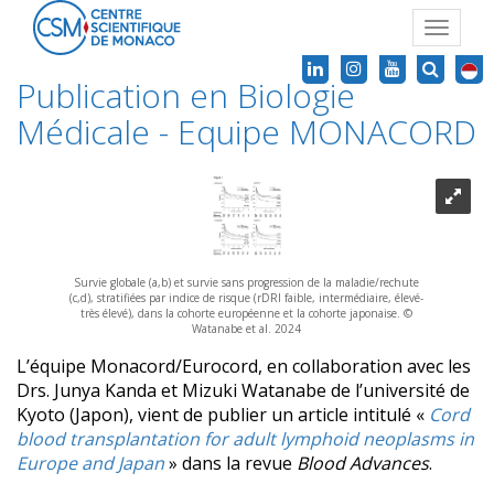
Toggle
navigat
Publication en Biologie
Médicale - Equipe MONACORD
Survie globale (a,b) et survie sans progression de la maladie/rechute
(c,d), stratifiées par indice de risque (rDRI faible, intermédiaire, élevé-
très élevé), dans la cohorte européenne et la cohorte japonaise. ©
Watanabe et al. 2024
L’équipe Monacord/Eurocord, en collaboration avec les
Drs. Junya Kanda et Mizuki Watanabe de l’université de
Kyoto (Japon), vient de publier un article intitulé «
Cord
blood transplantation for adult lymphoid neoplasms in
Europe and Japan
» dans la revue
Blood Advances
.