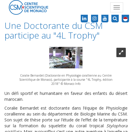
Toggle
navigat
Une Doctorante du CSM
participe au "4L Trophy"
Coralie Bernardet (Doctorante en Physiologie corallienne au Centre
Scientifique de Monaco), participante à la course "4L Trophy, édition
2018" © Monaco Info
Un défi sportif et humanitaire en faveur des enfants du désert
marocain.
Coralie Bernardet est doctorante dans l’équipe de Physiologie
corallienne au sein du département de Biologie Marine du CSM.
Son sujet de thèse porte sur l’étude de l’effet de la température
sur la formation du squelette du corail tropical
Stylophora
pistillata
. Mais aujourd’hui c’est une autre aventure à laquelle va