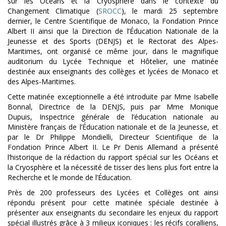
sur les Océans et la Cryosphère dans le contexte du
Changement Climatique (
SROCC
), le mardi 25 septembre
dernier, le Centre Scientifique de Monaco, la Fondation Prince
Albert II ainsi que la Direction de l’Éducation Nationale de la
Jeunesse et des Sports (DENJS) et le Rectorat des Alpes-
Maritimes, ont organisé ce même jour, dans le magnifique
auditorium du Lycée Technique et Hôtelier, une matinée
destinée aux enseignants des collèges et lycées de Monaco et
des Alpes-Maritimes.
Cette matinée exceptionnelle a été introduite par Mme Isabelle
Bonnal, Directrice de la DENJS, puis par Mme
Monique
Dupuis,
Inspectrice générale de l’éducation nationale au
Ministère français de l’Éducation nationale et de la Jeunesse, et
par le Dr
Philippe Mondielli, Directeur Scientifique de la
Fondation Prince Albert II. L
e Pr Denis Allemand a présenté
l’historique de la rédaction du rapport spécial
sur les Océans et
la Cryosphère
et la nécessité de tisser des liens plus fort entre la
Recherche et le monde de l’Éducation.
Près de 200 professeurs des Lycées et Collèges ont ainsi
répondu présent pour cette matinée
spéciale destinée à
présenter aux enseignants du secondaire les enjeux du rapport
spécial illustrés grâce à 3 milieux iconiques : les récifs coralliens,