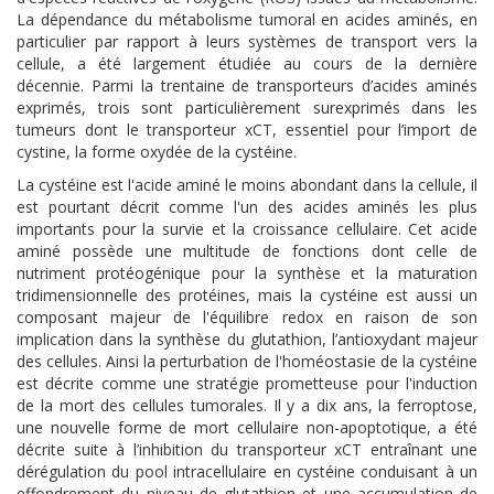
La dépendance du métabolisme tumoral en acides aminés, en
particulier par rapport à leurs systèmes de transport vers la
cellule, a été largement étudiée au cours de la dernière
décennie. Parmi la trentaine de transporteurs d’acides aminés
exprimés, trois sont particulièrement surexprimés dans les
tumeurs dont le transporteur xCT, essentiel pour l’import de
cystine, la forme oxydée de la cystéine.
La cystéine est l'acide aminé le moins abondant dans la cellule, il
est pourtant décrit comme l'un des acides aminés les plus
importants pour la survie et la croissance cellulaire. Cet acide
aminé possède une multitude de fonctions dont celle de
nutriment protéogénique pour la synthèse et la maturation
tridimensionnelle des protéines, mais la cystéine est aussi un
composant majeur de l'équilibre redox en raison de son
implication dans la synthèse du glutathion, l’antioxydant majeur
des cellules. Ainsi la perturbation de l'homéostasie de la cystéine
est décrite comme une stratégie prometteuse pour l'induction
de la mort des cellules tumorales. Il y a dix ans, la ferroptose,
une nouvelle forme de mort cellulaire non-apoptotique, a été
décrite suite à l’inhibition du transporteur xCT entraînant une
dérégulation du pool intracellulaire en cystéine conduisant à un
effondrement du niveau de glutathion et une accumulation de