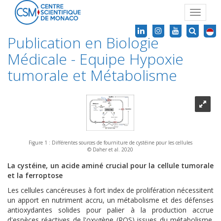
Toggle
navigat
Publication en Biologie
Médicale - Equipe Hypoxie
tumorale et Métabolisme
Figure 1 : Différentes sources de fourniture de cystéine pour les cellules
© Daher et al. 2020
La cystéine, un acide aminé crucial pour la cellule tumorale
et la ferroptose
Les cellules cancéreuses à fort index de prolifération nécessitent
un apport en nutriment accru, un métabolisme et des défenses
antioxydantes solides pour palier à la production accrue
d'espèces réactives de l'oxygène (ROS) issues du métabolisme.