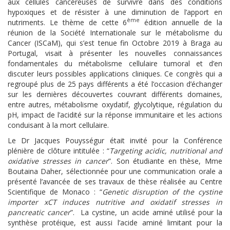
aux cellules cancéreuses de survivre dans des conditions
hypoxiques et de résister à une diminution de l’apport en
ème
nutriments. Le thème de cette 6
édition annuelle de la
réunion de la Société Internationale sur le métabolisme du
Cancer (ISCaM), qui s’est tenue fin Octobre 2019 à Braga au
Portugal, visait à présenter les nouvelles connaissances
fondamentales du métabolisme cellulaire tumoral et d’en
discuter leurs possibles applications cliniques. Ce congrès qui a
regroupé plus de 25 pays différents a été l’occasion d’échanger
sur les dernières découvertes couvrant différents domaines,
entre autres, métabolisme oxydatif, glycolytique, régulation du
pH, impact de l’acidité sur la réponse immunitaire et les actions
conduisant à la mort cellulaire.
Le Dr Jacques Pouysségur était invité pour la Conférence
plénière de clôture intitulée : “
Targeting acidic, nutritional and
oxidative stresses in cancer
”. Son étudiante en thèse, Mme
Boutaina Daher, sélectionnée pour une communication orale a
présenté l’avancée de ses travaux de thèse réalisée au Centre
Scientifique de Monaco : “
Genetic disruption of the cystine
importer xCT induces nutritive and oxidatif stresses in
pancreatic cancer
”. La cystine, un acide aminé utilisé pour la
synthèse protéique, est aussi l’acide aminé limitant pour la