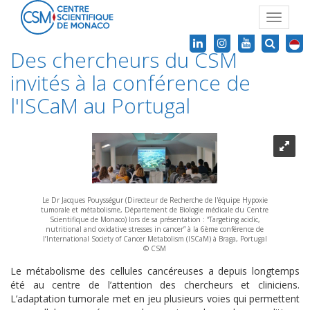
Toggle
navigat
Des chercheurs du CSM
invités à la conférence de
l'ISCaM au Portugal
Le Dr Jacques Pouysségur (Directeur de Recherche de l'équipe Hypoxie
tumorale et métabolisme, Département de Biologie médicale du Centre
Scientifique de Monaco) lors de sa présentation : “Targeting acidic,
nutritional and oxidative stresses in cancer” à la 6ème conférence de
l’International Society of Cancer Metabolism (ISCaM) à Braga, Portugal
© CSM
Le métabolisme des cellules cancéreuses a depuis longtemps
été au centre de l’attention des chercheurs et cliniciens.
L’adaptation tumorale met en jeu plusieurs voies qui permettent